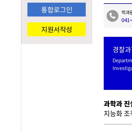
통합로그인
학과
041-
지원서작성
경찰과
Departme
Investig
과학과 진
지능화 조