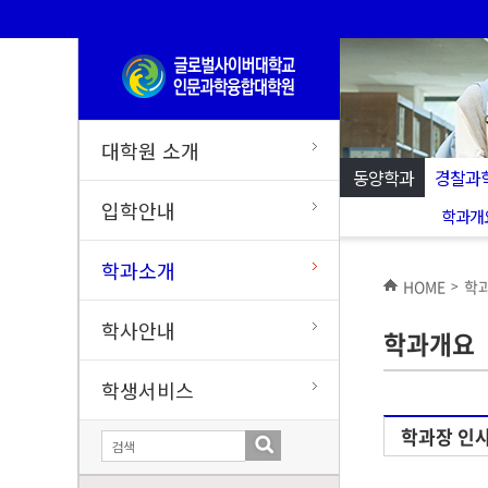
대학원 소개
동양학과
경찰과
입학안내
학과개
학과소개
HOME
학
>
학사안내
학과개요
학생서비스
학과장 인