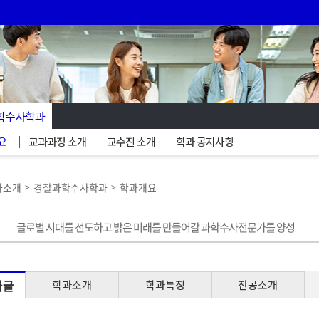
학수사학과
요
교과과정 소개
교수진 소개
학과 공지사항
과소개
경찰과학수사학과
학과개요
>
>
글로벌 시대를 선도하고 밝은 미래를 만들어갈 과학수사전문가를 양성
사글
학과소개
학과특징
전공소개