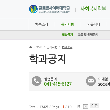
학부소개
공지사항
커뮤니티
학과공지
교육 및 취업공지
HOME
>
공지사항
>
학과공지
학과공지
실습문의
이메일
041-415-6127
social
이동
15
Total : 274개 /
Page :
1
/ 19