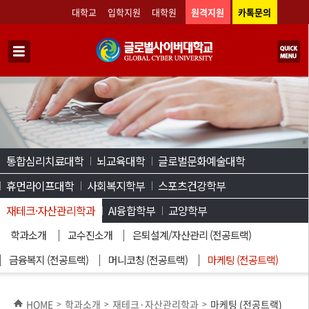
대학교
입학지원
대학원
원격지원
카톡문의
통합심리치료대학
뇌교육대학
글로벌문화예술대학
휴먼라이프대학
사회복지학부
스포츠건강학부
재테크·자산관리학과
AI융합학부
교양학부
학과소개
교수진소개
은퇴설계/자산관리 (전공트랙)
금융복지 (전공트랙)
머니코칭 (전공트랙)
마케팅 (전공트랙)
HOME
학과소개
재테크·자산관리학과
마케팅 (전공트랙)
>
>
>