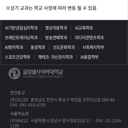
※상기 교과는 학교 사정에 따라 변동 될 수 있음
>>>>>>>>>>>>>>>>>
뇌기반상담심리학과
명상치료학과
뇌교육학과
브레인트레이닝학과
방송연예학과
미디어콘텐츠학과
AI영어학과
동양학과
선도문화학과
사회복지학부
스포츠건강학부
재테크·자산관리학과
AI융합학부
천안본교
(우)31228 충청남도 천안시 동남구 목천읍 교천지산길 284-88
FAX : 041-415-6199
서울학습관
(우)06022 서울특별시 강남구 압구정로32길 11 FAX : 02-2160-
1199