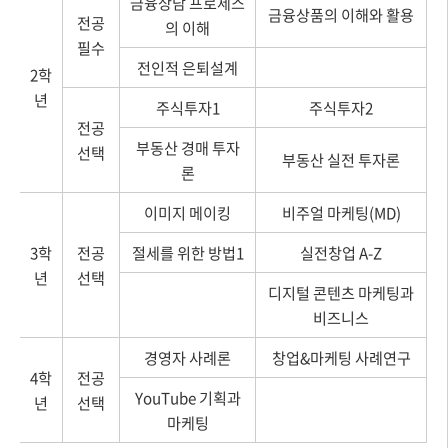
금융상담 프로세스
금융상품의 이해와 활용
전공
의 이해
필수
전인적 은퇴설계
2학
년
주식투자1
주식투자2
전공
부동산 경매 투자
선택
부동산 실전 투자론
론
이미지 메이킹
비주얼 마케팅(MD)
3학
전공
절세를 위한 방법1
실전창업 A-Z
년
선택
디지털 콘텐츠 마케팅과
비즈니스
경영자 사례론
창업&마케팅 사례연구
4학
전공
YouTube 기획과
년
선택
마케팅