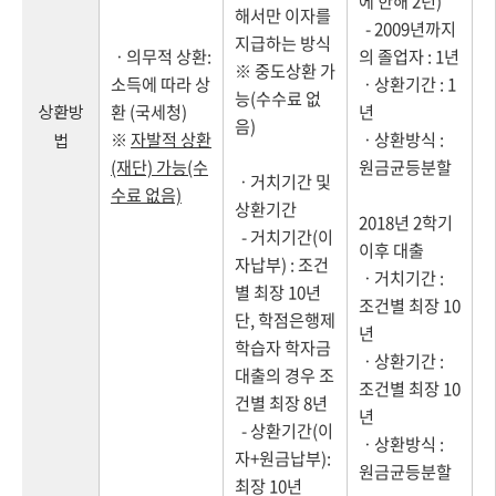
에 한해 2년)
해서만 이자를
- 2009년까지
지급하는 방식
ㆍ의무적 상환:
의 졸업자 : 1년
※ 중도상환 가
소득에 따라 상
ㆍ상환기간 : 1
능(수수료 없
상환방
환 (국세청)
년
음)
※
자발적 상환
ㆍ상환방식 :
법
(재단) 가능(수
원금균등분할
ㆍ거치기간 및
수료 없음)
상환기간
2018년 2학기
- 거치기간(이
이후 대출
자납부) : 조건
ㆍ거치기간 :
별 최장 10년
조건별 최장 10
단, 학점은행제
년
학습자 학자금
ㆍ상환기간 :
대출의 경우 조
조건별 최장 10
건별 최장 8년
년
- 상환기간(이
ㆍ상환방식 :
자+원금납부):
원금균등분할
최장 10년