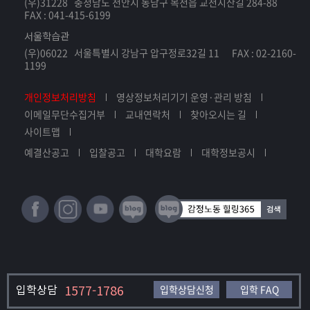
(우)31228 충청남도 천안시 동남구 목천읍 교천지산길 284-88
FAX : 041-415-6199
서울학습관
(우)06022 서울특별시 강남구 압구정로32길 11 FAX : 02-2160-
1199
개인정보처리방침
영상정보처리기기 운영·관리 방침
이메일무단수집거부
교내연락처
찾아오시는 길
사이트맵
예결산공고
입찰공고
대학요람
대학정보공시
입학상담
1577-1786
입학상담신청
입학 FAQ