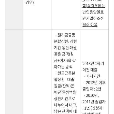
경우)
함)의경우에는
납입응당일로
만기일이조정
될수 있음
ㆍ원리금균등
분할상환: 상환
기간 동안 매월
같은 금액(원
금+이자)을 갚
2018년 1학기
아가는 방식
이전 대출
ㆍ원금균등분
ㆍ거치기간
할상환 : 대출
- 2012년 이후
원금(잔액)은
졸업자 : 2년
매달 일정액을
- 2010년,
상환기간으로
2011년 졸업자
나누어서 내고,
: 1년 (신청자
남은 잔액에 대