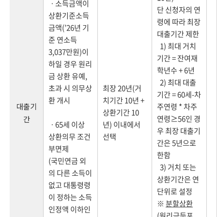
ㆍ소득금액이
단 신청자의 연
상환기준소득
령에 따라 최장
금액(’26년 기
대출기간 제한
준 연소득
1) 최대 거치
3,037만원)이
기간 = 잔여재
하일 경우 원리
학년수 + 6년
금 상환 유예,
2) 최대 대출
초과 시 의무상
최장 20년(거
기간 = 60세-차
환 개시
치기간 10년 +
대출기
주연령 * 차주
상환기간 10
연령≥56인 경
간
ㆍ65세 이상
년) 이내에서
우 최장 대출기
상환의무 조건
선택
간은 5년으로
부면제
한함
(국민연금 외
3) 거치 또는
의 다른 소득이
상환기간은 연
없고 대통령령
단위로 설정
이 정하는 소득
※
분할상환
인정액 이하인
(원리금등포