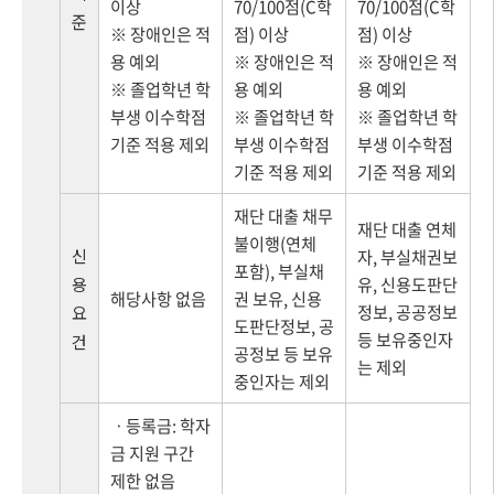
이상
70/100점(C학
70/100점(C학
준
※ 장애인은 적
점) 이상
점) 이상
용 예외
※ 장애인은 적
※ 장애인은 적
※ 졸업학년 학
용 예외
용 예외
부생 이수학점
※ 졸업학년 학
※ 졸업학년 학
기준 적용 제외
부생 이수학점
부생 이수학점
기준 적용 제외
기준 적용 제외
재단 대출 채무
재단 대출 연체
불이행(연체
신
자, 부실채권보
포함), 부실채
용
유, 신용도판단
해당사항 없음
권 보유, 신용
정보, 공공정보
요
도판단정보, 공
등 보유중인자
건
공정보 등 보유
는 제외
중인자는 제외
ㆍ등록금: 학자
금 지원 구간
제한 없음