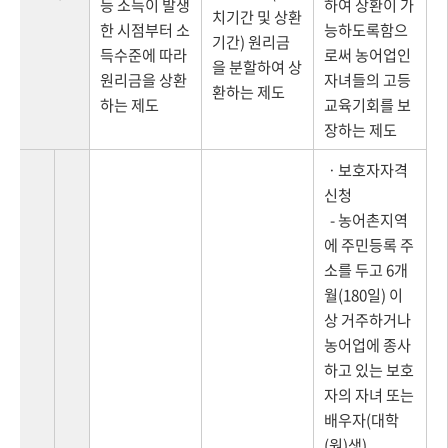
등 소득이 발생
하여 상환이 가
치기간 및 상환
한 시점부터 소
능하도록함으
기간) 원리금
득수준에 따라
로써 농어업인
을 분할하여 상
원리금을 상환
자녀들의 고등
환하는 제도
하는 제도
교육기회를 보
장하는 제도
ㆍ보호자자격
신청
- 농어촌지역
에 주민등록 주
소를 두고 6개
월(180일) 이
상 거주하거나
농어업에 종사
하고 있는 보호
자의 자녀 또는
배우자(대학
(원)생)