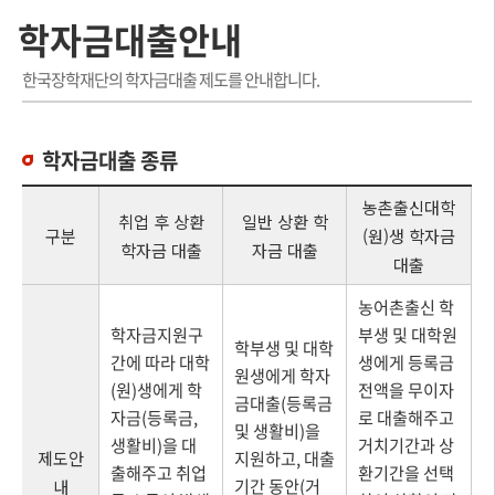
학자금대출안내
한국장학재단의 학자금대출 제도를 안내합니다.
학자금대출 종류
농촌출신대학
취업 후 상환
일반 상환 학
구분
(원)생 학자금
학자금 대출
자금 대출
대출
농어촌출신 학
학자금지원구
부생 및 대학원
학부생 및 대학
간에 따라 대학
생에게 등록금
원생에게 학자
(원)생에게 학
전액을 무이자
금대출(등록금
자금(등록금,
로 대출해주고
및 생활비)을
생활비)을 대
거치기간과 상
제도안
지원하고, 대출
출해주고 취업
환기간을 선택
기간 동안(거
내