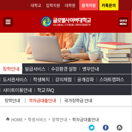
대학교
입학지원
대학원
원격지원
카톡문의
장학안내
발급서비스
수강환경 설정
병무안내
도서관서비스
학생복지
강의체험
공개강좌
스마트캠퍼스
사이트이용안내
학교 FAQ
장학안내
학자금대출안내
국가장학금 안내
HOME
학생서비스
장학안내
학자금대출안내
>
>
>