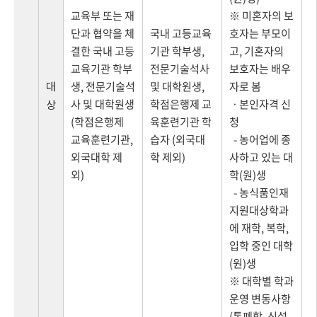
교육부 또는 재
※ 미혼자의 보
단과 협약을 체
국내 고등교육
호자는 부모이
결한 국내 고등
기관 학부생,
고, 기혼자의
교육기관 학부
전문기술석사
보호자는 배우
대
생, 전문기술석
및 대학원생,
자로 봄
사 및 대학원생
학점은행제 교
ㆍ본인자격 신
상
(학점은행제
육훈련기관 학
청
교육훈련기관,
습자 (외국대
- 농어업에 종
외국대학 제
학 제외)
사하고 있는 대
외)
학(원)생
- 농식품인재
지원대상학과
에 재학, 복학,
입학 중인 대학
(원)생
※ 대학별 학과
운영 변동사항
(통폐합, 신설