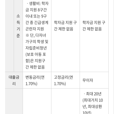
ㆍ생활비: 학자
금 지원 8구간
소
이내 또는 9구
득
간 중 긴급생계
학자금 지원 구
학자금 지원 구
곤란자 지원
간 제한 없음
간 제한 없음
기
※ 단, 다자녀
준
가구의 학생 및
자립준비청년
(보호 아동 포
함)은 지원구
간 제한 없음
대출금
변동금리(연
고정금리(연
무이자
1.70%)
1.70%)
리
ㆍ최대 20년
(최대거치 10
년, 최대상환
10년)