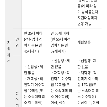
등)에 따라 상
기 농식품인재
지원대상학과
변동 가능
만 35세 이하
만 55세 이하
연
(선취업 후진
(만 55세 이전
제한없음
지
학자 등은 만
입학자는 만
령
원
45세까지)
59세까지)
자
ㆍ신입생 : 제
ㆍ신입생 : 제
격
ㆍ신입생 : 제
한 없음
한 없음
한 없음
ㆍ재학생 : 직
ㆍ재학생 : 직
ㆍ재학생 : 직
전학기 이수학
전학기 이수학
전학기 이수학
점 12학점(또
점 12학점(또
점 12학점(또
는 소속대학 최
는 소속대학 최
성
는 소속대학 최
소 이수학점)
소 이수학점)
적
소 이수학점)
이상, 성적
이상이수, 성적
기