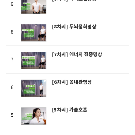
9
[8차시] 두뇌정화명상
8
[7차시] 에너지 집중명상
7
[6차시] 몸내관명상
6
[5차시] 가습호흡
5