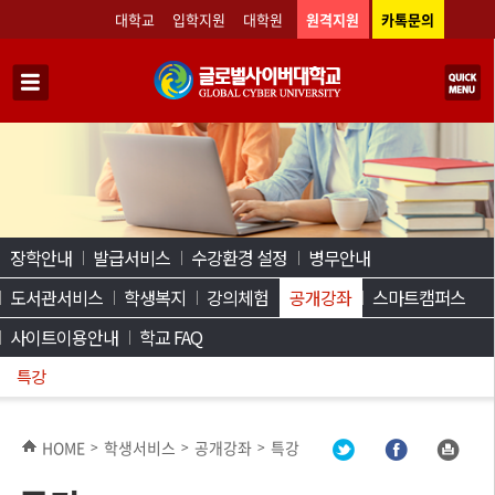
대학교
입학지원
대학원
원격지원
카톡문의
장학안내
발급서비스
수강환경 설정
병무안내
도서관서비스
학생복지
강의체험
공개강좌
스마트캠퍼스
사이트이용안내
학교 FAQ
특강
HOME
학생서비스
공개강좌
특강
>
>
>