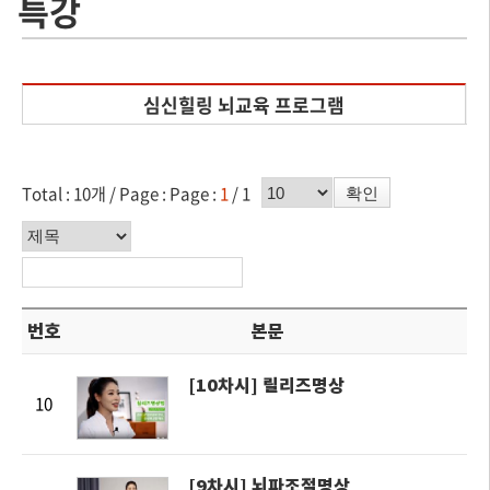
특강
심신힐링 뇌교육 프로그램
페이지수 선택
Total : 10개 / Page :
Page :
1
/ 1
확인
분류기준
번호
본문
[10차시] 릴리즈명상
10
[9차시] 뇌파조절명상