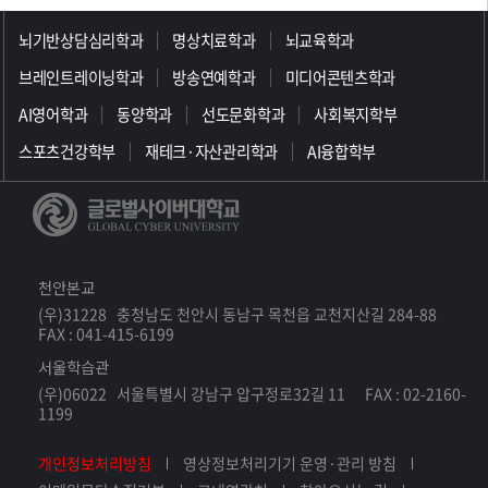
>>>>>>>>>>>>>>>>>
뇌기반상담심리학과
명상치료학과
뇌교육학과
브레인트레이닝학과
방송연예학과
미디어콘텐츠학과
AI영어학과
동양학과
선도문화학과
사회복지학부
스포츠건강학부
재테크·자산관리학과
AI융합학부
천안본교
(우)31228 충청남도 천안시 동남구 목천읍 교천지산길 284-88
FAX : 041-415-6199
서울학습관
(우)06022 서울특별시 강남구 압구정로32길 11 FAX : 02-2160-
1199
개인정보처리방침
영상정보처리기기 운영·관리 방침