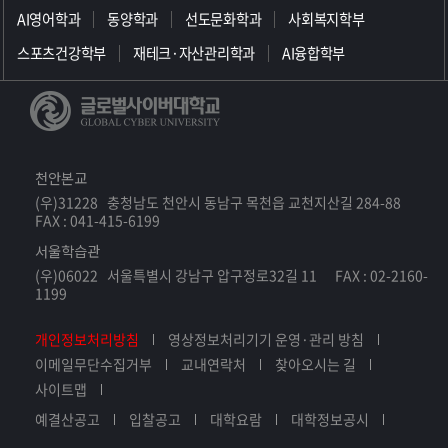
AI영어학과
동양학과
선도문화학과
사회복지학부
스포츠건강학부
재테크·자산관리학과
AI융합학부
천안본교
(우)31228 충청남도 천안시 동남구 목천읍 교천지산길 284-88
FAX : 041-415-6199
서울학습관
(우)06022 서울특별시 강남구 압구정로32길 11 FAX : 02-2160-
1199
개인정보처리방침
영상정보처리기기 운영·관리 방침
이메일무단수집거부
교내연락처
찾아오시는 길
사이트맵
예결산공고
입찰공고
대학요람
대학정보공시