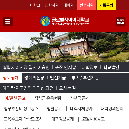
대학교
입학지원
대학원
원격지원
카톡문의
설립자 이사장 일지 이승헌
총장 인사말
대학정보
학교법인
정보공개
명예의전당
발전기금
부속 / 부설기관
아리랑 지구경영 리더십 과정
오시는 길
예/결산 공고
적립금 운용현황
기부금 공개
업무추진비 정보공개
입찰공고
대학자체평가
대학평의원회
교육수요자 만족도 조사
대학정보공개
교원채용공고