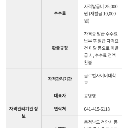
자격발급비 25,000
수수료
원 (재발급 10,000
원)
자격증 발급 수수료
납부 후 발급 자격요
환불규정
건 미달 등으로 미발
급 시, 수수료 전액
환불
글로벌사이버대학
자격관리기관
교
대표자
공병영
자격관리기관 정
연락처
041-415-6118
보
충청남도 천안시 동