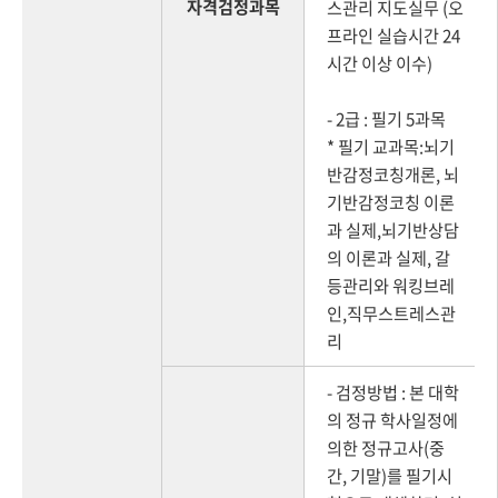
자격검정과목
스관리 지도실무 (오
프라인 실습시간 24
시간 이상 이수)
- 2급 : 필기 5과목
* 필기 교과목:뇌기
반감정코칭개론, 뇌
기반감정코칭 이론
과 실제,뇌기반상담
의 이론과 실제, 갈
등관리와 워킹브레
인,직무스트레스관
리
- 검정방법 : 본 대학
의 정규 학사일정에
의한 정규고사(중
간, 기말)를 필기시