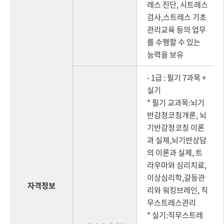
레스 진단, 시트레스
검사,스트레스 기초
관리교육 등의 업무
를 수행할 수 있는
능력을 보유
- 1급 : 필기 7과목 +
실기
* 필기 교과목:뇌기
반감정코칭개론, 뇌
기반감정코칭 이론
과 실제,뇌기반상담
의 이론과 실제, 트
라우마와 심리치료,
이상심리학,갈등관
자격정보
리와 워킹브레인, 직
무스트레스관리
* 실기:직무스트레